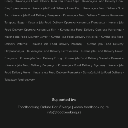
.
.
Север
Kuvana jela Food Delivery Нови Сад Слана бара
Kuvana jela Food Delivery Нови
.
.
Сад Горње ливаде
Kuvana jela Food Delivery Нови Сад
Kuvana jela Food Delivery Novi
.
.
Sad
Kuvana jela Food Delivery Ветерник
Kuvana jela Food Delivery Сремска Каменица
.
.
Татарско Брдо
Kuvana jela Food Delivery Сремска Каменица Поповица
Kuvana jela
.
.
Food Delivery Сремска Каменица Кип
Kuvana jela Food Delivery Сремска Каменица
.
.
Kuvana jela Food Delivery Футог
Kuvana jela Food Delivery Руменка
Kuvana jela Food
.
.
Delivery Veternik
Kuvana jela Food Delivery Раковац
Kuvana jela Food Delivery
.
.
Петроварадин
Kuvana jela Food Delivery Petrovaradin
Kuvana jela Food Delivery Бачко
.
.
Градиште
Kuvana jela Food Delivery Futog
Kuvana jela Food Delivery Sremska Kamenica
.
.
.
Kuvana jela Food Delivery Лединци
Kuvana jela Food Delivery Буковац
Kuvana jela
.
.
.
Food Delivery Ченеј
Kuvana jela Food Delivery Rumenka
Domaća kuhinja Food Delivery
Takeaway food delivery
Supported by:
Foodbooking Online Poručivanje | www.foodbooking.rs |
info@foodbooking.rs