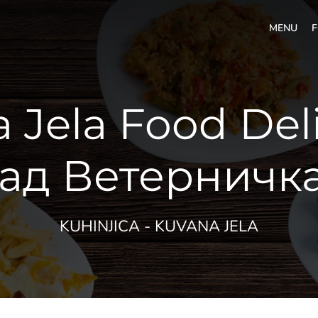
MENU
F
 Jela Food Deli
ад Ветерничк
KUHINJICA - KUVANA JELA