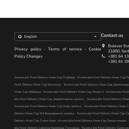
Contact us
Bulevar Ev
.
.
Privacy policy
Terms of service
Cookie
21000, Ser
Policy Changes
+381 64 1
+381 61 2
.
Kuvana jela Food Delivery Нови Сад Подбара
Kuvana jela Food Delivery Нови Сад Р
.
Food Delivery Нови Сад Бистрица
Kuvana jela Food Delivery Нови Сад Детелинар
.
.
Нови Сад Грбавица
Kuvana jela Food Delivery Нови Сад Лиман 4
Kuvana jela Foo
.
jela Food Delivery Нови Сад Авијатичарско насеље
Kuvana jela Food Delivery Но
.
Kuvana jela Food Delivery Нови Сад Ново гробље
Kuvana jela Food Delivery Нови 
.
Delivery Нови Сад МЗ Видовданско насеље
Kuvana jela Food Delivery Нови Сад С
.
.
Delivery Нови Сад Слана бара
Kuvana jela Food Delivery Нови Сад Горње ливаде
.
jela Food Delivery Сремска Каменица Поповица
Kuvana jela Food Delivery Сремск