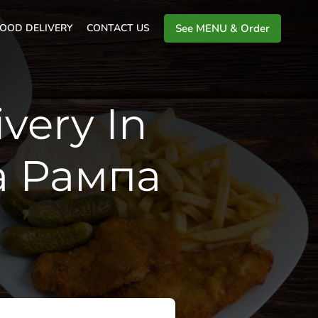
OOD DELIVERY
CONTACT US
See MENU & Order
very In
а Рампа