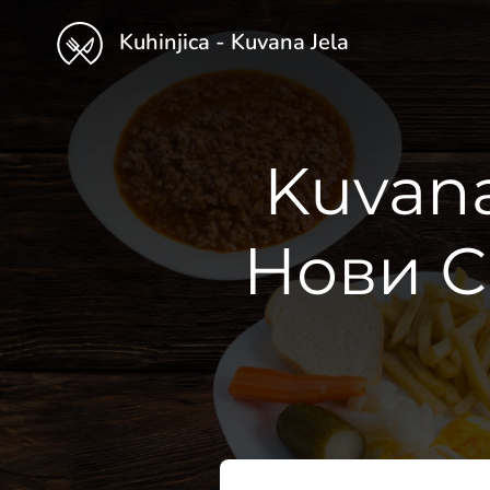
Kuhinjica - Kuvana Jela
Kuvana
Нови С