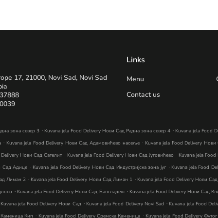
Links
rope 17, 21000, Novi Sad, Novi Sad
Menu
bia
Contact us
337888
90039
.
.
адна зона север 3
Kuvana jela Food Delivery Нови Сад Радна зона север 4
Kuvana jela Food D
.
.
а
Kuvana jela Food Delivery Нови Сад Адамовићево насеље
Kuvana jela Food Delivery Нови
.
.
d Delivery Нови Сад Сателит
Kuvana jela Food Delivery Нови Сад Југовићево
Kuvana jela Food
.
.
ви Сад Адице
Kuvana jela Food Delivery Нови Сад Индустријска зона југ
Kuvana jela Food D
.
.
Сад Лиман 2
Kuvana jela Food Delivery Нови Сад Лиман 1
Kuvana jela Food Delivery Нови Са
.
.
ајлово
Kuvana jela Food Delivery Нови Сад Бангладеш
Kuvana jela Food Delivery Нови Сад Кл
.
.
Kuvana jela Food Delivery Нови Сад
Kuvana jela Food Delivery Novi Sad
Kuvana jela Food Del
.
.
а Каменица Кип
Kuvana jela Food Delivery Сремска Каменица
Kuvana jela Food Delivery Футог