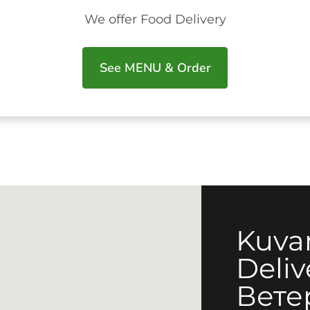
We offer Food Delivery
See MENU & Order
Kuva
Deliv
Вете