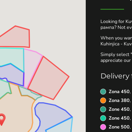
Looking for K
рампа? Not eve
When you want 
Kuhinjica - Kuv
Simply select 
appreciate our 
Delivery 
Zona 450
,
Zona 380
,
Zone 450
,
Zone 450
,
Zone 500
,