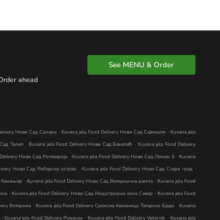
See MENU & Order
Order ahead
.
.
elivery Нови Сад Салајка
Kuvana jela Food Delivery Нови Сад Сајмиште
Kuvana jela
.
.
 Сад Телеп
Kuvana jela Food Delivery Нови Сад Банатић
Kuvana jela Food Delivery
.
.
 Delivery Нови Сад Роткварија
Kuvana jela Food Delivery Нови Сад Лиман 3
Kuvana
.
.
elivery Нови Сад Рибарско острво
Kuvana jela Food Delivery Нови Сад Стари град
.
.
д Камењар
Kuvana jela Food Delivery Нови Сад Ветерничка рампа
Kuvana jela Food
.
.
иса
Kuvana jela Food Delivery Нови Сад Индустријска зона Север
Kuvana jela Food
.
.
ivery Ветерник
Kuvana jela Food Delivery Сремска Каменица Татарско Брдо
Kuvana
.
.
.
Kuvana jela Food Delivery Руменка
Kuvana jela Food Delivery Veternik
Kuvana jela