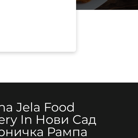
na Jela Food
ery In Нови Сад
рничка Рампа