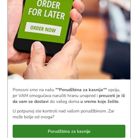
Ponosni smo na našu
""Porudžbina za kasnije""
opciju,
jer VAM omogućava naručiti hranu unapred i
preuzeti je ili
da vam se dostavi
do vašeg doma
u vreme koje želite
.
U potpunoj ste kontroli nad vašom porudžbinom. Zar
može bolje od ovoga?
Porudžbina za kasnije