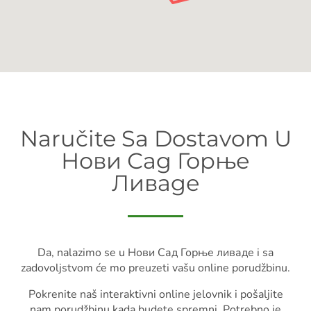
Naručite Sa Dostavom U
Нови Сад Горње
Ливаде
Da, nalazimo se u Нови Сад Горње ливаде i sa
zadovoljstvom će mo preuzeti vašu online porudžbinu.
Pokrenite naš interaktivni online jelovnik i pošaljite
nam porudžbinu kada budete spremni. Potrebno je