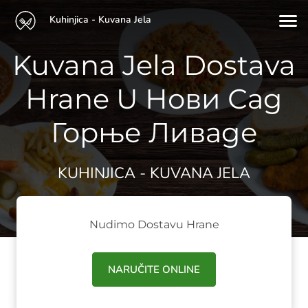
Kuhinjica - Kuvana Jela
Kuvana Jela Dostava
Hrane U Нови Сад
Горње Ливаде
KUHINJICA - KUVANA JELA
Nudimo Dostavu Hrane
NARUČITE ONLINE