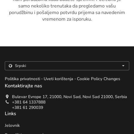
samo nekoliko trenutaka da pregledamo vašu
porudžbinu i pošaljemo potvrdu prijema sa navedenim
vremenom za isporuku.
.
.
Politika privatnosti
Uveti korištenja
Cookie Policy Changes
Kontaktirajte nas
Bulevar Evrope 17, 21000, Novi Sad, Novi Sad 21000, Serbia
+381 64 1337888
+381 61 290039
Links
Jelovnik