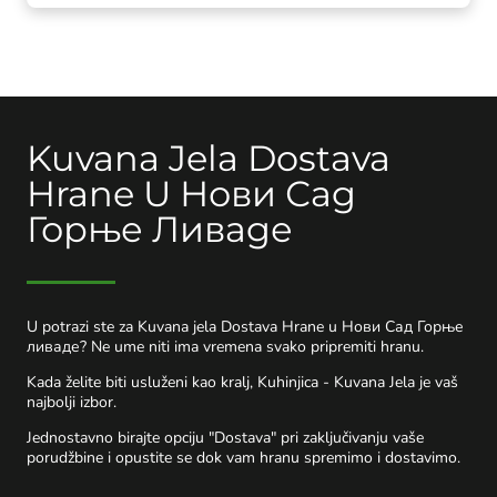
Kuvana Jela Dostava
Hrane U Нови Сад
Горње Ливаде
U potrazi ste za Kuvana jela Dostava Hrane u Нови Сад Горње
ливаде? Ne ume niti ima vremena svako pripremiti hranu.
Kada želite biti usluženi kao kralj, Kuhinjica - Kuvana Jela je vaš
najbolji izbor.
Jednostavno birajte opciju "Dostava" pri zaključivanju vaše
porudžbine i opustite se dok vam hranu spremimo i dostavimo.