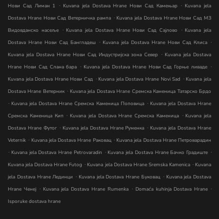
.
.
Нови Сад Лиман 1
Kuvana jela Dostava Hrane Нови Сад Камењар
Kuvana jela
.
Dostava Hrane Нови Сад Ветерничка рампа
Kuvana jela Dostava Hrane Нови Сад МЗ
.
.
Видовданско насеље
Kuvana jela Dostava Hrane Нови Сад Сајлово
Kuvana jela
.
.
Dostava Hrane Нови Сад Бангладеш
Kuvana jela Dostava Hrane Нови Сад Клиса
.
Kuvana jela Dostava Hrane Нови Сад Индустријска зона Север
Kuvana jela Dostava
.
.
Hrane Нови Сад Слана бара
Kuvana jela Dostava Hrane Нови Сад Горње ливаде
.
.
Kuvana jela Dostava Hrane Нови Сад
Kuvana jela Dostava Hrane Novi Sad
Kuvana jela
.
Dostava Hrane Ветерник
Kuvana jela Dostava Hrane Сремска Каменица Татарско Брдо
.
.
Kuvana jela Dostava Hrane Сремска Каменица Поповица
Kuvana jela Dostava Hrane
.
.
Сремска Каменица Кип
Kuvana jela Dostava Hrane Сремска Каменица
Kuvana jela
.
.
Dostava Hrane Футог
Kuvana jela Dostava Hrane Руменка
Kuvana jela Dostava Hrane
.
.
Veternik
Kuvana jela Dostava Hrane Раковац
Kuvana jela Dostava Hrane Петроварадин
.
.
.
Kuvana jela Dostava Hrane Petrovaradin
Kuvana jela Dostava Hrane Бачко Градиште
.
.
Kuvana jela Dostava Hrane Futog
Kuvana jela Dostava Hrane Sremska Kamenica
Kuvana
.
.
jela Dostava Hrane Лединци
Kuvana jela Dostava Hrane Буковац
Kuvana jela Dostava
.
.
.
Hrane Ченеј
Kuvana jela Dostava Hrane Rumenka
Domaća kuhinja Dostava Hrane
Isporuke dostava hrane