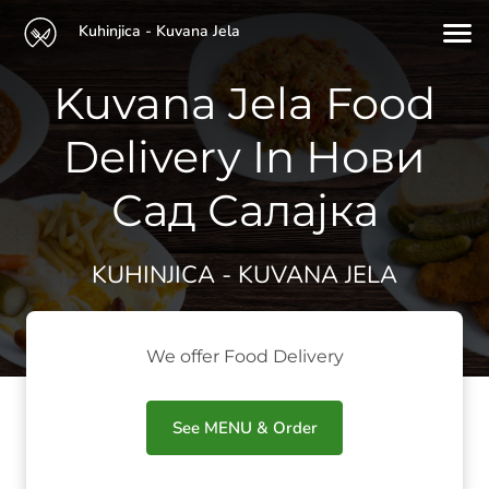
Kuhinjica - Kuvana Jela
Kuvana Jela Food
Delivery In Нови
Сад Салајка
KUHINJICA - KUVANA JELA
We offer Food Delivery
See MENU & Order