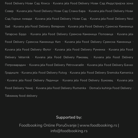
.
Food Delivery Нови Сад Клиса
Kuvana jela Food Delivery Нови Сад Индустријска зона
.
.
Север
Kuvana jela Food Delivery Нови Сад Слана бара
Kuvana jela Food Delivery Нови
.
.
Сад Горње ливаде
Kuvana jela Food Delivery Нови Сад
Kuvana jela Food Delivery Novi
.
.
Sad
Kuvana jela Food Delivery Ветерник
Kuvana jela Food Delivery Сремска Каменица
.
.
Татарско Брдо
Kuvana jela Food Delivery Сремска Каменица Поповица
Kuvana jela
.
.
Food Delivery Сремска Каменица Кип
Kuvana jela Food Delivery Сремска Каменица
.
.
Kuvana jela Food Delivery Футог
Kuvana jela Food Delivery Руменка
Kuvana jela Food
.
.
Delivery Veternik
Kuvana jela Food Delivery Раковац
Kuvana jela Food Delivery
.
.
Петроварадин
Kuvana jela Food Delivery Petrovaradin
Kuvana jela Food Delivery Бачко
.
.
Градиште
Kuvana jela Food Delivery Futog
Kuvana jela Food Delivery Sremska Kamenica
.
.
.
Kuvana jela Food Delivery Лединци
Kuvana jela Food Delivery Буковац
Kuvana jela
.
.
.
Food Delivery Ченеј
Kuvana jela Food Delivery Rumenka
Domaća kuhinja Food Delivery
Takeaway food delivery
Supported by:
Foodbooking Online Poručivanje | www.foodbooking.rs |
info@foodbooking.rs